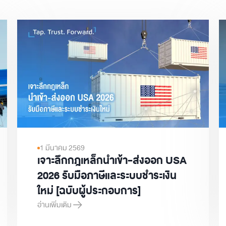
1 มีนาคม 2569
เจาะลึกกฎเหล็กนำเข้า-ส่งออก USA
2026 รับมือภาษีและระบบชำระเงิน
ใหม่ [ฉบับผู้ประกอบการ]
อ่านเพิ่มเติม
ly Chain Management ต่างกันอย่างไร?
เจาะลึกกฎเหล็กนำเข้า-ส่งออก USA 2026 รับมือภาษีและระบบชำระเง