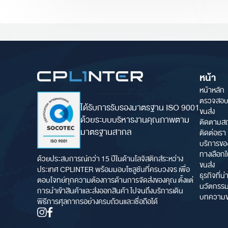
หน้า
หน้าหลัก
ตรวจสอบ
ได้รับการรับรองมาตรฐาน ISO 9001
ขนส่ง
ด้วยระบบบริหารงานคุณภาพตาม
ติดตามส
มาตรฐานสากล
ติดต่อเรา
บริการขอ
ทางเลือก
ด้วยประสบการณ์กว่า 15 ปีในด้านโลจิสติกส์ระหว่าง
ขนส่ง
ประเทศ CPLINTER พร้อมมอบโซลูชันที่ครบวงจร เพื่อ
ธุรกิจที่น
ตอบโจทย์ทุกความต้องการด้านการจัดส่งของคุณ ตั้งแต่
นวัตกรรม
การนำเข้าสินค้าและส่งออกสินค้า ไปจนถึงบริการเดิน
บทความข
พิธีการศุลกากรอย่างครบถ้วนและเชื่อถือได้